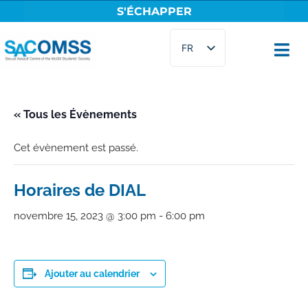
S'ÉCHAPPER
Aller
FR
au
contenu
EN
« Tous les Évènements
Cet évènement est passé.
Horaires de DIAL
novembre 15, 2023 @ 3:00 pm
-
6:00 pm
Ajouter au calendrier