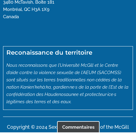
3480 McTavish, Boîte 181
Montréal, QC H3A 1X9
Canada
Reconaissance du territoire
Nous reconnaissons que l’Université McGill et le Centre
d’aide contre la violence sexuelle de l'AEUM (SACOMSS)
sont situés sur les terres traditionnelles non cédées de la
nation Kanien'kehà:ka, gardien·ne·s de la porte de l’Est de la
confédération des Haudenosaunee et protecteur·ice·s
légitimes des terres et des eaux.
Copyright © 2024 Sexual Assault Centre of the McGill
Commentaires
Students’ Society (SACOMSS)