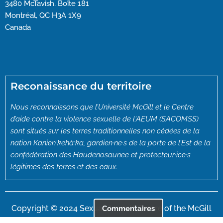
3480 McTavish, Boîte 181
Montréal, QC H3A 1X9
Canada
Reconaissance du territoire
Nous reconnaissons que l’Université McGill et le Centre
d’aide contre la violence sexuelle de l'AEUM (SACOMSS)
sont situés sur les terres traditionnelles non cédées de la
nation Kanien'kehà:ka, gardien·ne·s de la porte de l’Est de la
confédération des Haudenosaunee et protecteur·ice·s
légitimes des terres et des eaux.
Copyright © 2024 Sexual Assault Centre of the McGill
Commentaires
Students’ Society (SACOMSS)