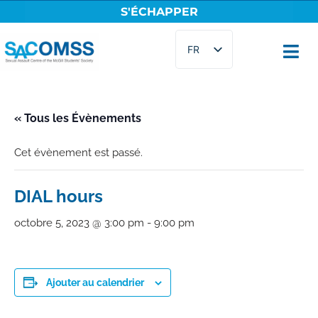
S'ÉCHAPPER
Aller
FR
au
contenu
EN
« Tous les Évènements
Cet évènement est passé.
DIAL hours
octobre 5, 2023 @ 3:00 pm
-
9:00 pm
Ajouter au calendrier