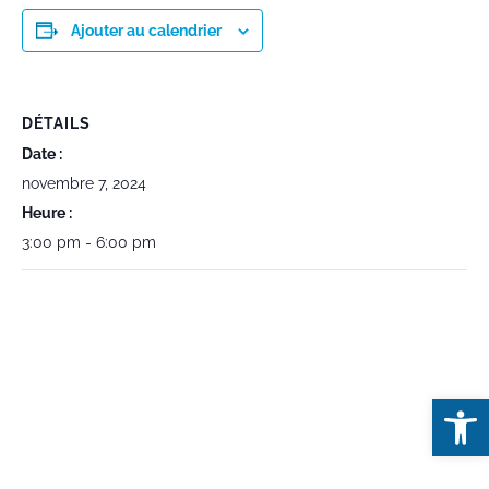
Ajouter au calendrier
DÉTAILS
Date :
novembre 7, 2024
Heure :
3:00 pm - 6:00 pm
Open